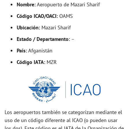
d
Nombre:
Aeropuerto de Mazari Sharif
Código ICAO/OACI:
OAMS
e
Ubicación:
Mazari Sharif
o
Estado / Departamento:
–
País:
Afganistán
Código IATA:
MZR
Los aeropuertos también se categorizan mediante el
uso de un código diferente al ICAO (o pueden usar
los dos). Este código es el IATA de la Organización de