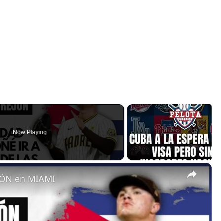
Now Playing
×
ÓN en MIAMI