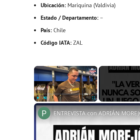
Ubicación:
Mariquina (Valdivia)
Estado / Departamento:
–
País:
Chile
Código IATA:
ZAL
×
Play
Unmute
Fullscreen
ENTREVISTA con ADRIÁN MOREJ