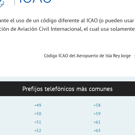
d
nte el uso de un código diferente al ICAO (o pueden usar
e
ción de Aviación Civil Internacional, el cual usa solamente
o
Código ICAO del Aeropuerto de Isla Rey Jorge
Prefijos telefónicos más comunes
+49
+58
+50
+59
+51
+61
+52
+63