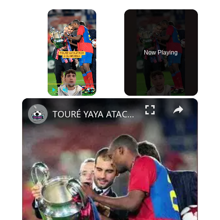
×
Now Playing
×
Play
Unmute
Fullscreen
TOURÉ YAYA ATACA A GUARDIOLA