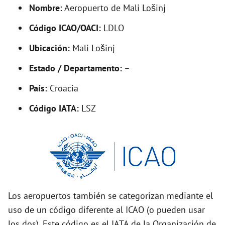
d
Nombre:
Aeropuerto de Mali Lošinj
Código ICAO/OACI:
LDLO
e
Ubicación:
Mali Lošinj
o
Estado / Departamento:
–
País:
Croacia
Código IATA:
LSZ
Los aeropuertos también se categorizan mediante el
uso de un código diferente al ICAO (o pueden usar
los dos). Este código es el IATA de la Organización de