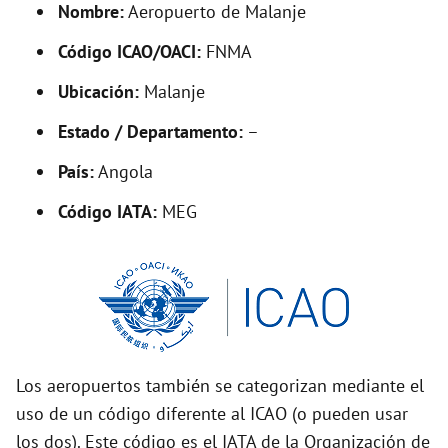
Nombre:
Aeropuerto de Malanje
e
Código ICAO/OACI:
FNMA
o
Ubicación:
Malanje
Estado / Departamento:
–
País:
Angola
Código IATA:
MEG
Los aeropuertos también se categorizan mediante el
uso de un código diferente al ICAO (o pueden usar
los dos). Este código es el IATA de la Organización de