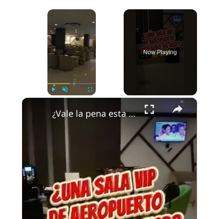
×
Now Playing
×
Play
Unmute
Fullscreen
¿Vale la pena esta sala VIP de aeropuerto por 36 USD? ✈️ Ohlala 😎