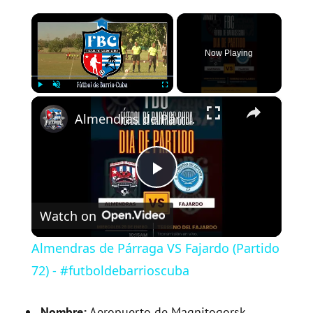
×
Now Playing
×
Play
Unmute
Fullscreen
Almendras de Párraga VS Fajardo (Partido 72) - #futboldebarrioscuba
P
Watch on
l
Almendras de Párraga VS Fajardo (Partido
a
72) - #futboldebarrioscuba
Nombre:
Aeropuerto de Magnitogorsk