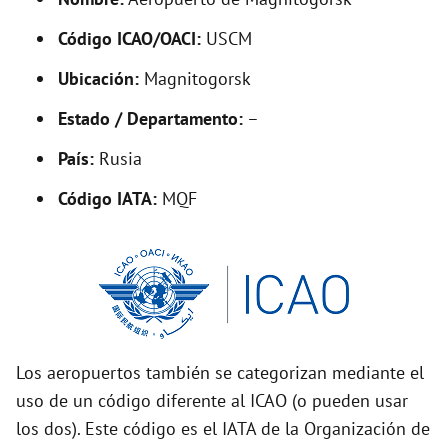
y
Código ICAO/OACI:
USCM
V
Ubicación:
Magnitogorsk
i
Estado / Departamento:
–
País:
Rusia
d
Código IATA:
MQF
e
o
Los aeropuertos también se categorizan mediante el
uso de un código diferente al ICAO (o pueden usar
los dos). Este código es el IATA de la Organización de