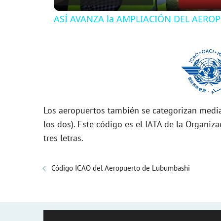
ASÍ AVANZA la AMPLIACIÓN DEL AEROPU
y
V
i
Los aeropuertos también se categorizan media
d
los dos). Este código es el IATA de la Organiza
tres letras.
e
Código ICAO del Aeropuerto de Lubumbashi
o