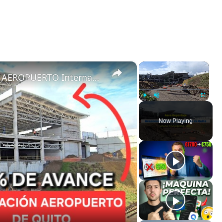
×
×
ASÍ AVANZA la AMPLIACIÓN DEL AEROPUERTO Internacional DE QUITO ?? | 35+% LISTO ✅
Play
Unmute
Fullscreen
Now Playing