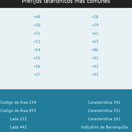
Prefijos telefónicos más comunes
+49
+58
+50
+59
+51
+61
+52
+63
+54
+86
+55
+91
+56
+92
+57
+93
Código de Área 234
Característica 341
Código de Área 855
Característica 351
Lada 222
Característica 261
Lada 442
Indicativo de Barranquilla