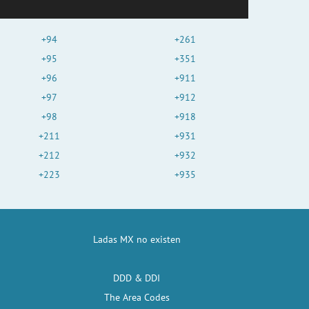
+94
+261
+95
+351
+96
+911
+97
+912
+98
+918
+211
+931
+212
+932
+223
+935
Ladas MX no existen
DDD & DDI
The Area Codes