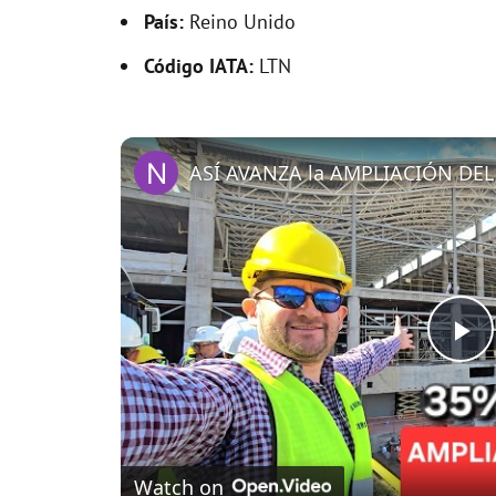
País:
Reino Unido
Código IATA:
LTN
P
l
Watch on
a