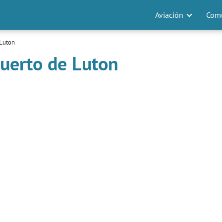
Aviación
Comu
 Luton
uerto de Luton