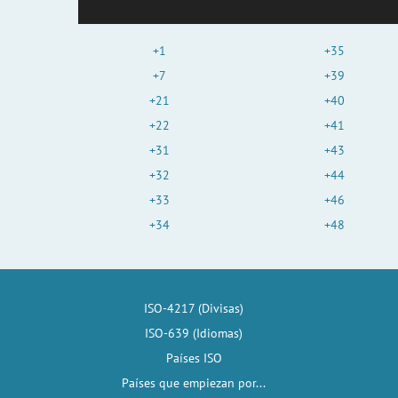
+1
+35
+7
+39
+21
+40
+22
+41
+31
+43
+32
+44
+33
+46
+34
+48
ISO-4217 (Divisas)
ISO-639 (Idiomas)
Países ISO
Países que empiezan por...