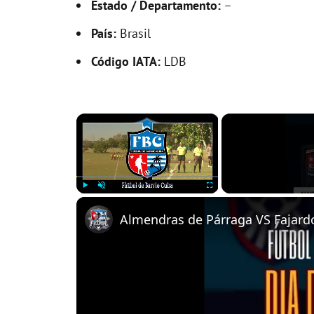
Estado / Departamento:
–
País:
Brasil
Código IATA:
LDB
×
Play
Unmute
Fullscreen
Almendras de Párraga VS Fajardo