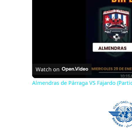
Watch on
Almendras de Párraga VS Fajardo (Parti