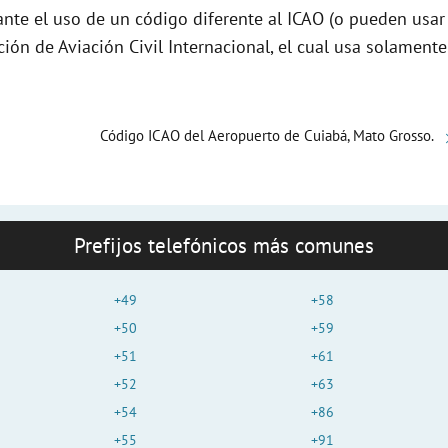
nte el uso de un código diferente al ICAO (o pueden usar
e
ción de Aviación Civil Internacional, el cual usa solamente
o
Código ICAO del Aeropuerto de Cuiabá, Mato Grosso.
Prefijos telefónicos más comunes
+49
+58
+50
+59
+51
+61
+52
+63
+54
+86
+55
+91