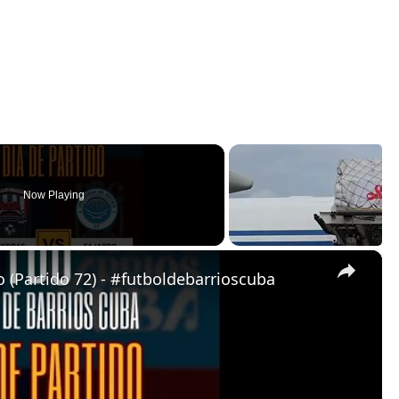
Now Playing
×
 (Partido 72) - #futboldebarrioscuba