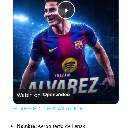
P
l
a
y
V
Watch on
i
EL RESPETO DE AJAX AL FCB
d
Nombre:
Aeropuerto de Lensk