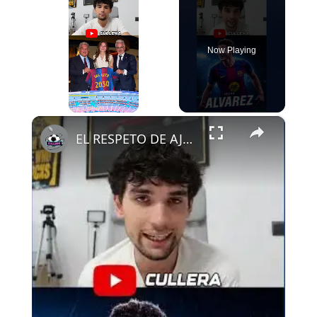
Now Playing
×
Play
Unmute
Fullscreen
EL RESPETO DE AJAX AL FCB