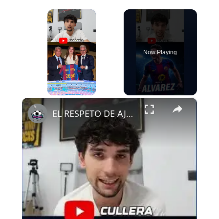
×
Now Playing
×
Play
Unmute
Fullscreen
EL RESPETO DE AJAX AL FCB