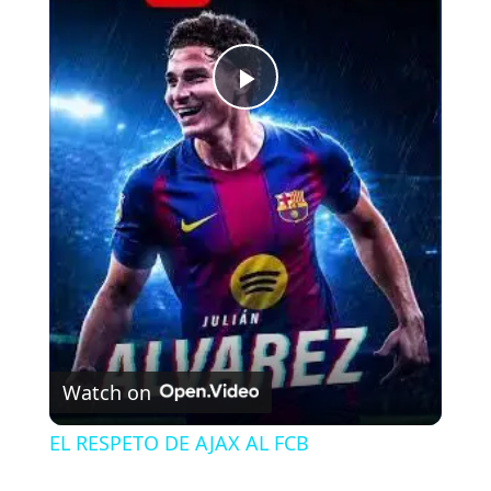
P
l
a
y
V
Watch on
i
EL RESPETO DE AJAX AL FCB