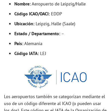
d
Nombre:
Aeropuerto de Leipzig/Halle
Código ICAO/OACI:
EDDP
e
Ubicación:
Leipzig, Halle (Saale)
o
Estado / Departamento:
–
País:
Alemania
Código IATA:
LEJ
Los aeropuertos también se categorizan mediante el
uso de un código diferente al ICAO (o pueden usar
los dos). Este código es el IATA de la Organización de