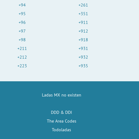
+94
+261
+95
+351
+96
+911
+97
+912
+98
+918
+211
+931
+212
+932
+223
+935
Ladas MX no existen
DDD & DDI
The Area Codes
Todoladas