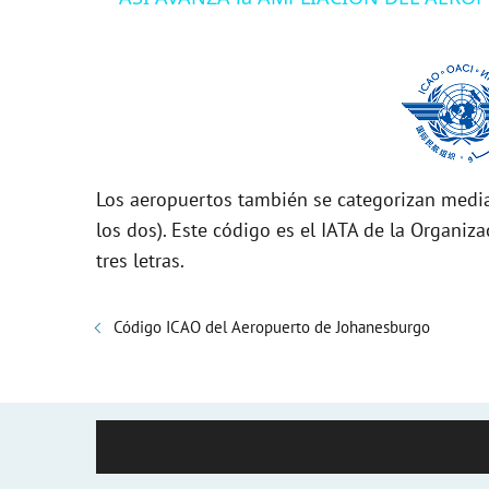
y
V
i
Los aeropuertos también se categorizan media
d
los dos). Este código es el IATA de la Organiza
tres letras.
e
Código ICAO del Aeropuerto de Johanesburgo
o