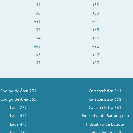
+49
+58
+50
+59
+51
+61
+52
+63
+54
+86
+55
+91
+56
+92
+57
+93
Código de Área 234
Característica 341
Código de Área 855
Característica 351
Lada 222
Característica 261
Lada 442
Indicativo de Barranquilla
Lada 477
Indicativo de Bogotá
Lada 722
Indicativo de Cali