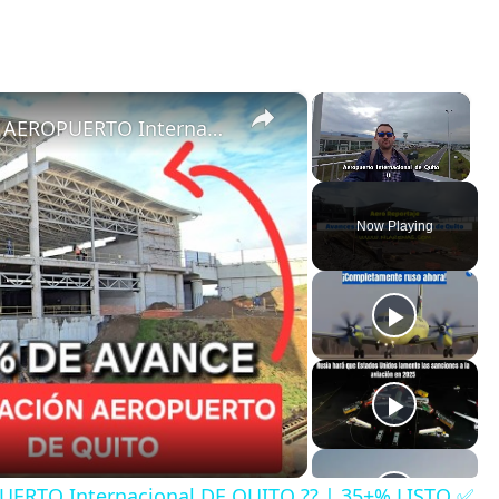
×
×
ASÍ AVANZA la AMPLIACIÓN DEL AEROPUERTO Internacional DE QUITO ?? | 35+% LISTO ✅
Unmute
Now Playing
ERTO Internacional DE QUITO ?? | 35+% LISTO ✅