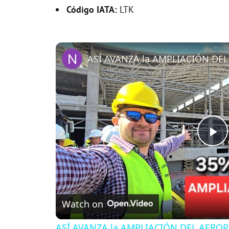
Código IATA:
LTK
P
l
Watch on
a
ASÍ AVANZA la AMPLIACIÓN DEL AEROPU