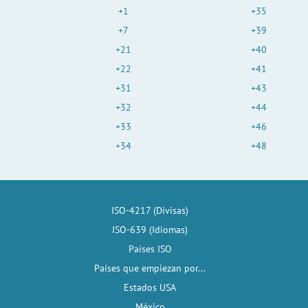
+1
+35
+7
+39
+21
+40
+22
+41
+31
+43
+32
+44
+33
+46
+34
+48
ISO-4217 (Divisas)
ISO-639 (Idiomas)
Países ISO
Países que empiezan por...
Estados USA
México