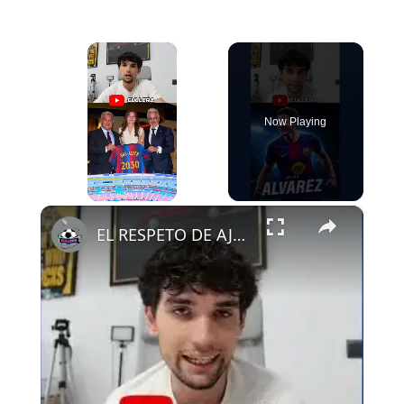
×
Now Playing
×
Play
Unmute
Fullscreen
EL RESPETO DE AJAX AL FCB