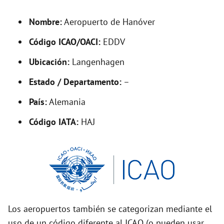
d
Nombre:
Aeropuerto de Hanóver
Código ICAO/OACI:
EDDV
e
Ubicación:
Langenhagen
o
Estado / Departamento:
–
País:
Alemania
Código IATA:
HAJ
Los aeropuertos también se categorizan mediante el
uso de un código diferente al ICAO (o pueden usar