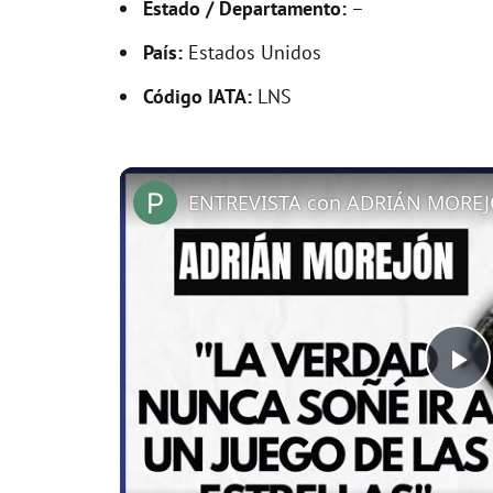
Estado / Departamento:
–
País:
Estados Unidos
Código IATA:
LNS
ENTREVISTA con ADRIÁN MOREJ
P
l