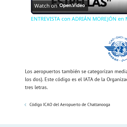
Watch on
a
ENTREVISTA con ADRIÁN MOREJÓN en 
y
V
i
Los aeropuertos también se categorizan media
d
los dos). Este código es el IATA de la Organiza
tres letras.
e
Código ICAO del Aeropuerto de Chattanooga
o