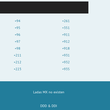
+94
+261
+95
+351
+96
+911
+97
+912
+98
+918
+211
+931
+212
+932
+223
+935
Ladas MX no existen
DDD & DDI