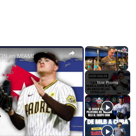
×
×
ÓN en MIAMI
Play
Unmute
Fullscreen
Now Playing