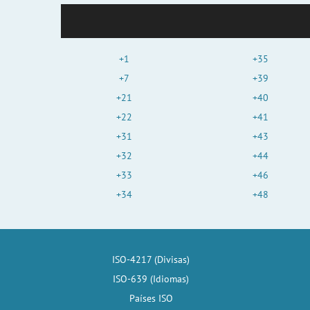
+1
+35
+7
+39
+21
+40
+22
+41
+31
+43
+32
+44
+33
+46
+34
+48
ISO-4217 (Divisas)
ISO-639 (Idiomas)
Países ISO