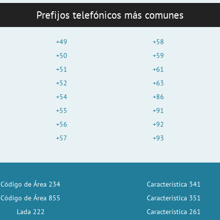
Prefijos telefónicos más comunes
+49
+58
+50
+59
+51
+61
+52
+63
+54
+86
+55
+91
+56
+92
+57
+93
Código de Área 234
Característica 341
Código de Área 855
Característica 351
Lada 222
Característica 261