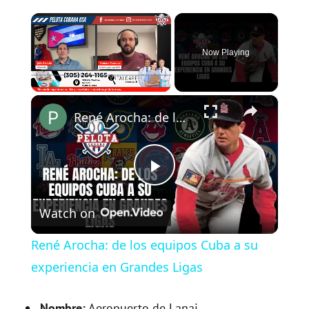
×
Now Playing
×
Play
Unmute
Fullscreen
René Arocha: de los equipos Cuba a su experiencia en Grandes Ligas
P
Watch on
l
René Arocha: de los equipos Cuba a su
a
experiencia en Grandes Ligas
Nombre:
Aeropuerto de Lanai