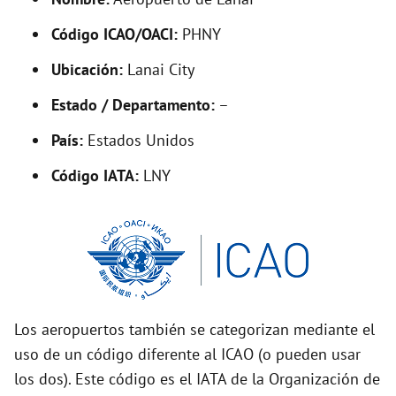
y
Código ICAO/OACI:
PHNY
V
Ubicación:
Lanai City
i
Estado / Departamento:
–
País:
Estados Unidos
d
Código IATA:
LNY
e
o
Los aeropuertos también se categorizan mediante el
uso de un código diferente al ICAO (o pueden usar
los dos). Este código es el IATA de la Organización de