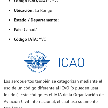
Código ICAO/OACI:
CYVC
V
Ubicación:
La Ronge
i
Estado / Departamento:
–
País:
Canadá
d
Código IATA:
YVC
e
o
Los aeropuertos también se categorizan mediante el
uso de un código diferente al ICAO (o pueden usar
los dos). Este código es el IATA de la Organización de
Aviación Civil Internacional, el cual usa solamente