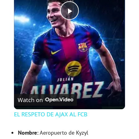
P
l
a
y
V
Watch on
i
EL RESPETO DE AJAX AL FCB
d
Nombre:
Aeropuerto de Kyzyl