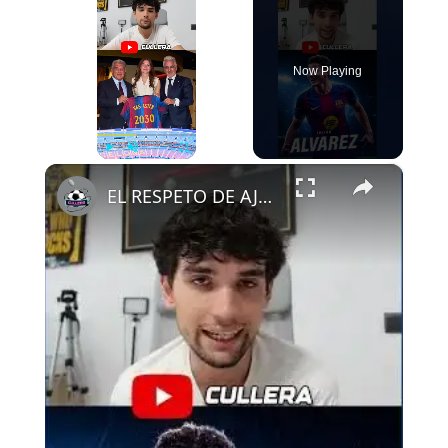
Now Playing
×
Play
Unmute
Fullscreen
EL RESPETO DE AJAX AL FCB