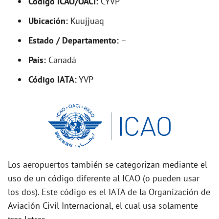
Código ICAO/OACI:
CYVP
V
Ubicación:
Kuujjuaq
i
Estado / Departamento:
–
País:
Canadá
d
Código IATA:
YVP
e
o
Los aeropuertos también se categorizan mediante el
uso de un código diferente al ICAO (o pueden usar
los dos). Este código es el IATA de la Organización de
Aviación Civil Internacional, el cual usa solamente