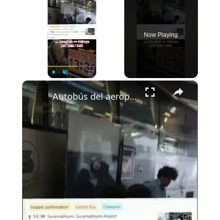
Now Playing
×
Play
Unmute
Fullscreen
Autobús del aeropuerto de Bangkok a Pattaya 🇹🇭🚌 Solo 140 bahts