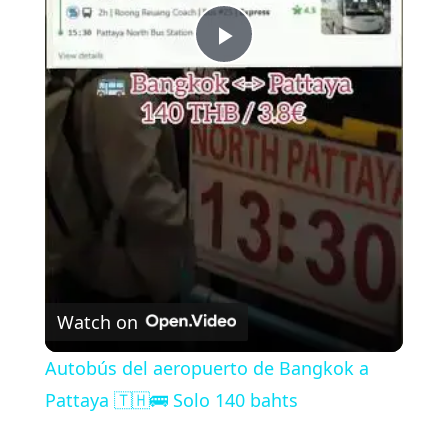
P
l
a
y
V
Watch on
i
Autobús del aeropuerto de Bangkok a
Pattaya 🇹🇭🚌 Solo 140 bahts
d