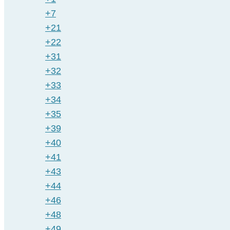
+7
+21
+22
+31
+32
+33
+34
+35
+39
+40
+41
+43
+44
+46
+48
+49