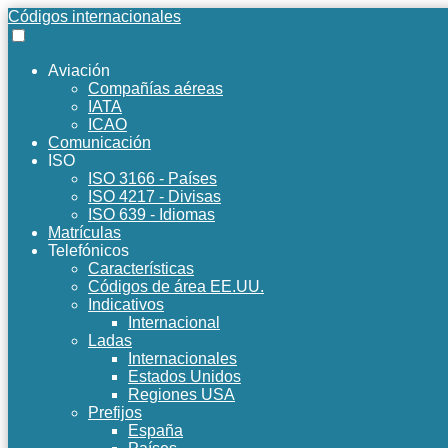
Códigos internacionales
Aviación
Compañías aéreas
IATA
ICAO
Comunicación
ISO
ISO 3166 - Países
ISO 4217 - Divisas
ISO 639 - Idiomas
Matrículas
Telefónicos
Características
Códigos de área EE.UU.
Indicativos
Internacional
Ladas
Internacionales
Estados Unidos
Regiones USA
Prefijos
España