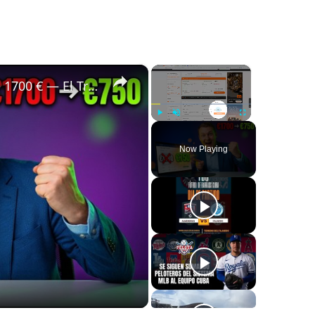
×
×
✈️ Bali a Estrasburgo por 750 € en vez de 1700 € — El Truco de Vuelos que Ocultan las Comparadoras 🤯
Play
Unmute
Fullscreen
Now Playing