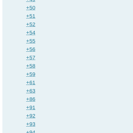
+50
+51
+52
+54
+55
+56
+57
+58
+59
+61
+63
+86
+91
+92
+93
+94