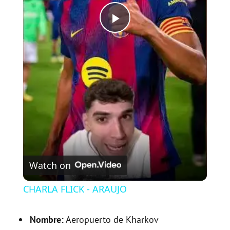
P
l
a
y
V
Watch on
i
CHARLA FLICK - ARAUJO
d
Nombre:
Aeropuerto de Kharkov