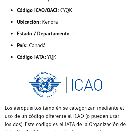
V
Código ICAO/OACI:
CYQK
Ubicación:
Kenora
i
Estado / Departamento:
–
d
País:
Canadá
Código IATA:
YQK
e
o
Los aeropuertos también se categorizan mediante el
uso de un código diferente al ICAO (o pueden usar
los dos). Este código es el IATA de la Organización de