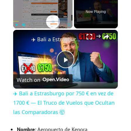
Now Playing
×
Play
Unmute
Fullscreen
✈️ Bali a Estrasburgo por 750 € en vez de 1700 € — El Truco de Vuelos que Ocultan las Comparadoras 🤯
P
Watch on
l
✈️ Bali a Estrasburgo por 750 € en vez de
a
1700 € — El Truco de Vuelos que Ocultan
las Comparadoras 🤯
y
Nombre:
Aeropuerto de Kenora