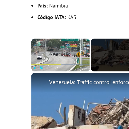
País:
Namibia
Código IATA:
KAS
×
Play
Unmute
Fullscreen