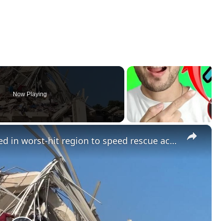
Now Playing
×
Venezuela: Traffic control enforced in worst-hit region to speed rescue access after earthquakes.