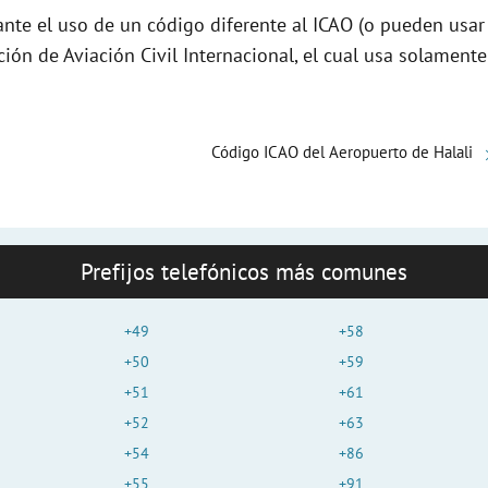
e
nte el uso de un código diferente al ICAO (o pueden usar
ción de Aviación Civil Internacional, el cual usa solamente
o
Código ICAO del Aeropuerto de Halali
Prefijos telefónicos más comunes
+49
+58
+50
+59
+51
+61
+52
+63
+54
+86
+55
+91