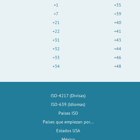
+1
+35
+7
+39
+21
+40
+22
+41
+31
+43
+32
+44
+33
+46
+34
+48
ISO-4217 (Divisas)
ISO-639 (Idiomas)
Países ISO
Países que empiezan por...
Estados USA
México