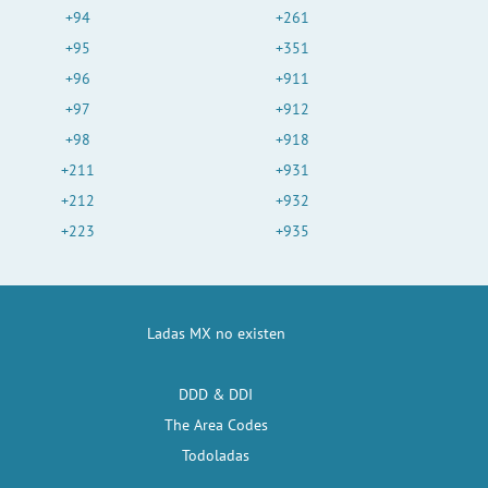
+94
+261
+95
+351
+96
+911
+97
+912
+98
+918
+211
+931
+212
+932
+223
+935
Ladas MX no existen
DDD & DDI
The Area Codes
Todoladas