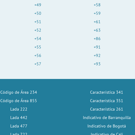
+49
+58
+50
+59
+51
+61
+52
+63
+54
+86
+55
+91
+56
+92
+57
+93
Código de Área 234
Característica 341
Código de Área 855
Característica 351
Lada 222
Característica 261
Lada 442
Indicativo de Barranquilla
Lada 477
Indicativo de Bogotá
Lada 722
Indicativo de Cali