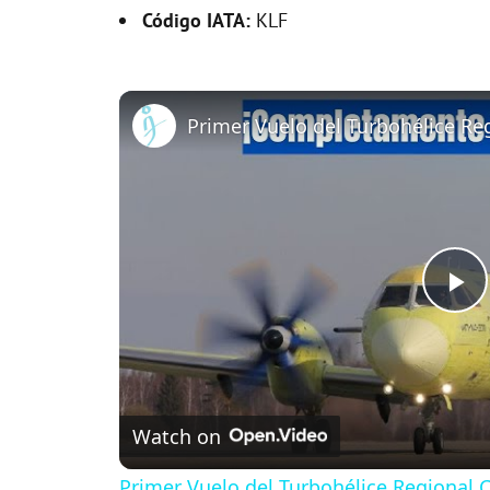
Código IATA:
KLF
P
l
Watch on
a
Primer Vuelo del Turbohélice Regional