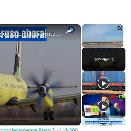
×
×
Primer Vuelo del Turbohélice Regional Completamente Ruso IL-114-300
Unmute
Now Playing
 Completamente Ruso IL-114-300