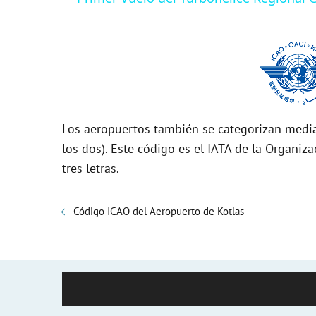
y
V
i
Los aeropuertos también se categorizan media
d
los dos). Este código es el IATA de la Organiza
tres letras.
e
Código ICAO del Aeropuerto de Kotlas
o