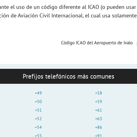
e
nte el uso de un código diferente al ICAO (o pueden usar
ción de Aviación Civil Internacional, el cual usa solamente
o
Código ICAO del Aeropuerto de Ivalo
Prefijos telefónicos más comunes
+49
+58
+50
+59
+51
+61
+52
+63
+54
+86
+55
+91