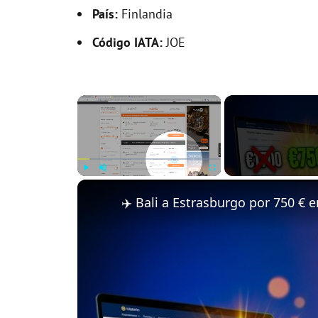
País:
Finlandia
Código IATA:
JOE
×
Play
Unmute
Fullscreen