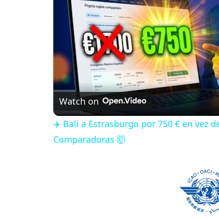
Watch on
✈️ Bali a Estrasburgo por 750 € en vez 
Comparadoras 🤯