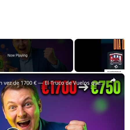
Now Playing
×
✈️ Bali a Estrasburgo por 750 € en vez de 1700 € — El Truco de Vuelos que Ocultan las Comparadoras 🤯