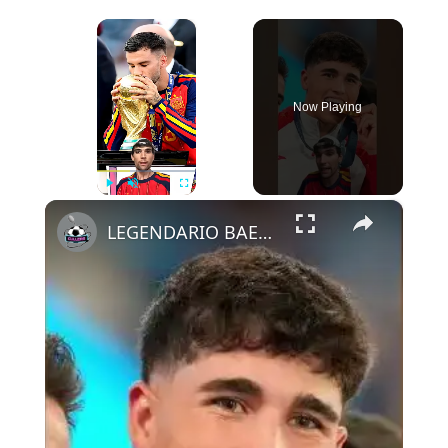
×
Now Playing
×
Play
Unmute
Fullscreen
LEGENDARIO BAENA