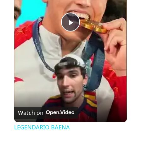
P
l
a
y
V
Watch on
i
LEGENDARIO BAENA