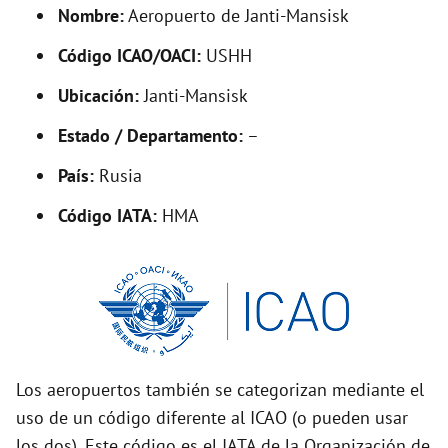
d
Nombre:
Aeropuerto de Janti-Mansisk
Código ICAO/OACI:
USHH
e
Ubicación:
Janti-Mansisk
o
Estado / Departamento:
–
País:
Rusia
Código IATA:
HMA
Los aeropuertos también se categorizan mediante el
uso de un código diferente al ICAO (o pueden usar
los dos). Este código es el IATA de la Organización de