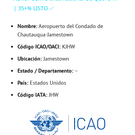
| 35+% LISTO ✅
y
Nombre:
Aeropuerto del Condado de
V
Chautauqua-Jamestown
Código ICAO/OACI:
KJHW
i
Ubicación:
Jamestown
d
Estado / Departamento:
–
País:
Estados Unidos
e
Código IATA:
JHW
o