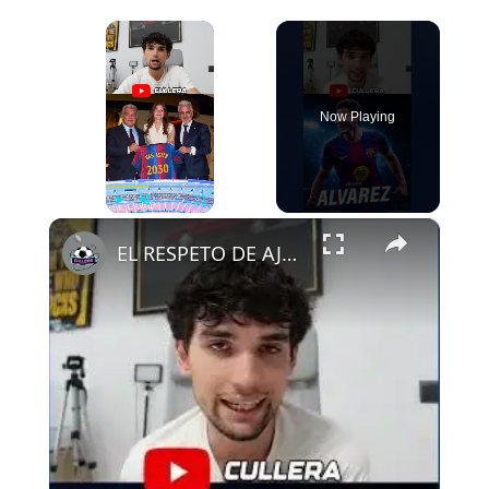
×
Now Playing
×
Play
Unmute
Fullscreen
EL RESPETO DE AJAX AL FCB