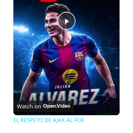
P
l
a
y
V
Watch on
i
EL RESPETO DE AJAX AL FCB