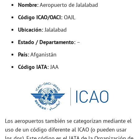
d
Nombre:
Aeropuerto de Jalalabad
Código ICAO/OACI:
OAJL
e
Ubicación:
Jalalabad
o
Estado / Departamento:
–
País:
Afganistán
Código IATA:
JAA
Los aeropuertos también se categorizan mediante el
uso de un código diferente al ICAO (o pueden usar
los dos). Este código es el IATA de la Organización de