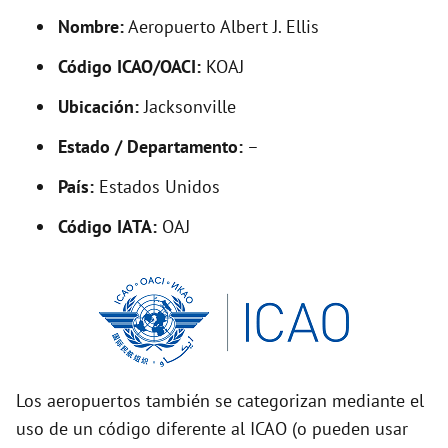
y
Nombre:
Aeropuerto Albert J. Ellis
Código ICAO/OACI:
KOAJ
V
Ubicación:
Jacksonville
i
Estado / Departamento:
–
País:
Estados Unidos
d
Código IATA:
OAJ
e
o
Los aeropuertos también se categorizan mediante el
uso de un código diferente al ICAO (o pueden usar