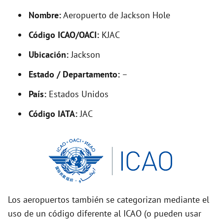
y
Nombre:
Aeropuerto de Jackson Hole
V
Código ICAO/OACI:
KJAC
Ubicación:
Jackson
i
Estado / Departamento:
–
d
País:
Estados Unidos
Código IATA:
JAC
e
o
Los aeropuertos también se categorizan mediante el
uso de un código diferente al ICAO (o pueden usar