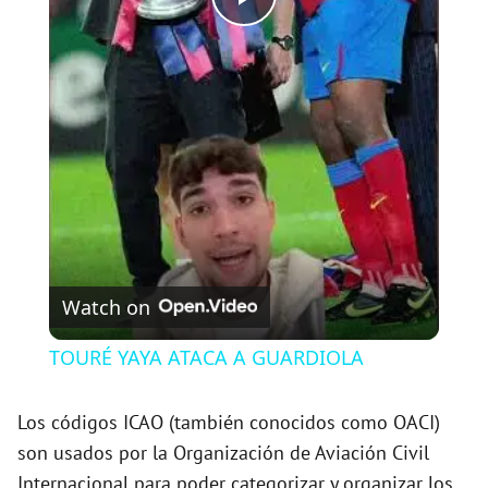
P
l
a
y
V
Watch on
i
TOURÉ YAYA ATACA A GUARDIOLA
d
Los códigos ICAO (también conocidos como OACI)
son usados por la Organización de Aviación Civil
e
Internacional para poder categorizar y organizar los