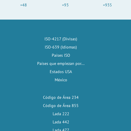
+48
+93
+935
ISO-4217 (Divisas)
ISO-639 (Idiomas)
Países ISO
Países que empiezan por...
Estados USA
México
Código de Área 234
Código de Área 855
Lada 222
Lada 442
Lada 477