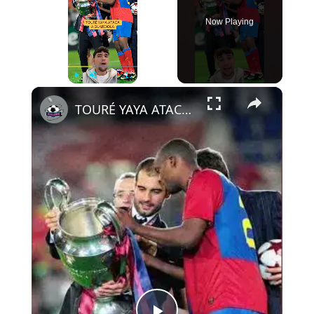
Now Playing
×
Play
Unmute
Fullscreen
TOURÉ YAYA ATACA A GUARDIOLA