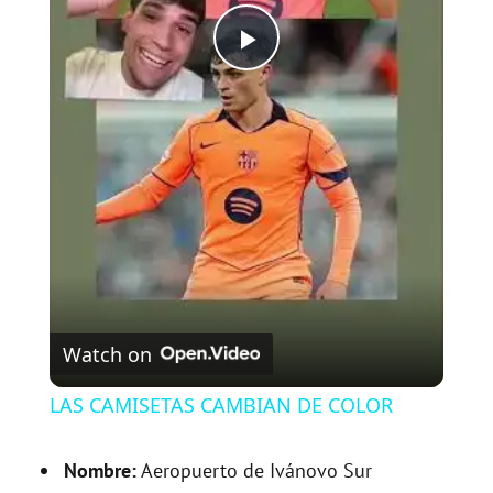
P
l
a
y
V
Watch on
i
LAS CAMISETAS CAMBIAN DE COLOR
d
Nombre:
Aeropuerto de Ivánovo Sur