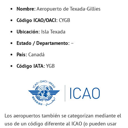
y
Nombre:
Aeropuerto de Texada-Gillies
V
Código ICAO/OACI:
CYGB
Ubicación:
Isla Texada
i
Estado / Departamento:
–
d
País:
Canadá
Código IATA:
YGB
e
o
Los aeropuertos también se categorizan mediante el
uso de un código diferente al ICAO (o pueden usar