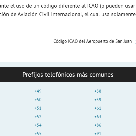
nte el uso de un código diferente al ICAO (o pueden usar
e
ción de Aviación Civil Internacional, el cual usa solamente
o
Código ICAO del Aeropuerto de San Juan
Prefijos telefónicos más comunes
+49
+58
+50
+59
+51
+61
+52
+63
+54
+86
+55
+91