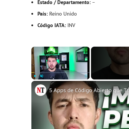
Estado / Departamento:
–
País:
Reino Unido
Código IATA:
INV
×
Play
Unmute
Fullscreen