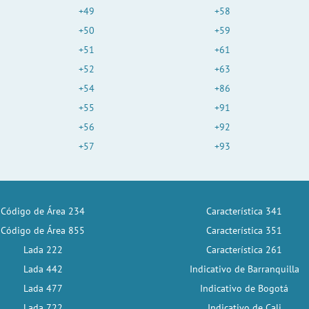
+49
+58
+50
+59
+51
+61
+52
+63
+54
+86
+55
+91
+56
+92
+57
+93
Código de Área 234
Característica 341
Código de Área 855
Característica 351
Lada 222
Característica 261
Lada 442
Indicativo de Barranquilla
Lada 477
Indicativo de Bogotá
Lada 722
Indicativo de Cali