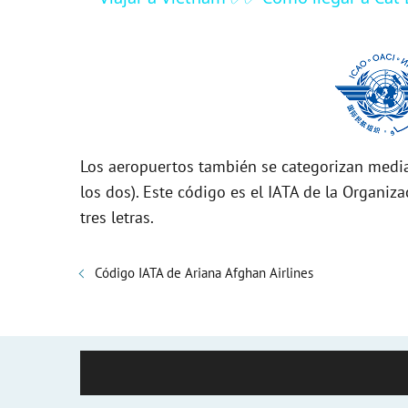
y
V
i
Los aeropuertos también se categorizan media
d
los dos). Este código es el IATA de la Organiza
tres letras.
e
Código IATA de Ariana Afghan Airlines
o