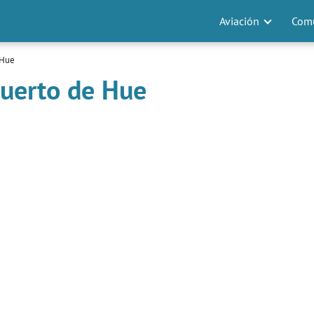
Aviación
Comu
 Hue
puerto de Hue