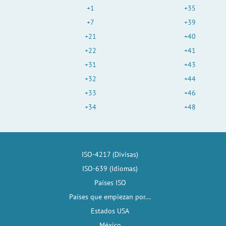
+1
+35
+7
+39
+21
+40
+22
+41
+31
+43
+32
+44
+33
+46
+34
+48
ISO-4217 (Divisas)
ISO-639 (Idiomas)
Países ISO
Países que empiezan por...
Estados USA
México