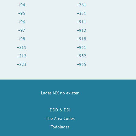
+94
+261
+95
+351
+96
+911
+97
+912
+98
+918
+211
+931
+212
+932
+223
+935
Ladas MX no existen
DDD & DDI
The Area Codes
Todoladas