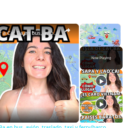
×
×
Viajar a Vietnam ✅✅ Cómo llegar a Cat Ba en bus, avión, traslado, taxi y ferry/barco
Unmute
Now Playing
 en bus, avión, traslado, taxi y ferry/barco