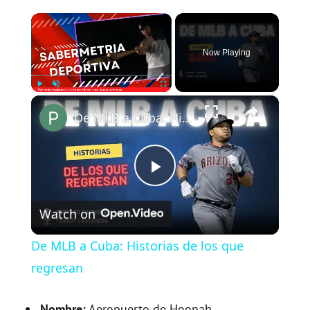
×
Now Playing
×
Play
Unmute
Fullscreen
De MLB a Cuba: Historias de los que regresan
P
Watch on
l
De MLB a Cuba: Historias de los que
a
regresan
Nombre:
Aeropuerto de Hoonah