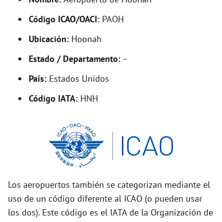
y
Código ICAO/OACI:
PAOH
V
Ubicación:
Hoonah
i
Estado / Departamento:
–
País:
Estados Unidos
d
Código IATA:
HNH
e
o
Los aeropuertos también se categorizan mediante el
uso de un código diferente al ICAO (o pueden usar
los dos). Este código es el IATA de la Organización de