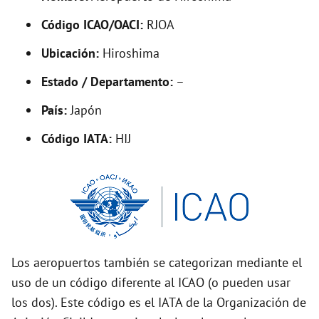
V
Código ICAO/OACI:
RJOA
Ubicación:
Hiroshima
i
Estado / Departamento:
–
d
País:
Japón
Código IATA:
HIJ
e
o
Los aeropuertos también se categorizan mediante el
uso de un código diferente al ICAO (o pueden usar
los dos). Este código es el IATA de la Organización de