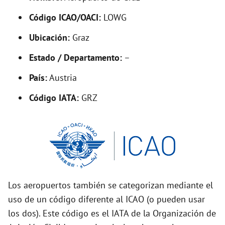
V
Código ICAO/OACI:
LOWG
Ubicación:
Graz
i
Estado / Departamento:
–
d
País:
Austria
Código IATA:
GRZ
e
o
Los aeropuertos también se categorizan mediante el
uso de un código diferente al ICAO (o pueden usar
los dos). Este código es el IATA de la Organización de