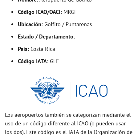
y
Código ICAO/OACI:
MRGF
V
Ubicación:
Golfito / Puntarenas
i
Estado / Departamento:
–
País:
Costa Rica
d
Código IATA:
GLF
e
o
Los aeropuertos también se categorizan mediante el
uso de un código diferente al ICAO (o pueden usar
los dos). Este código es el IATA de la Organización de