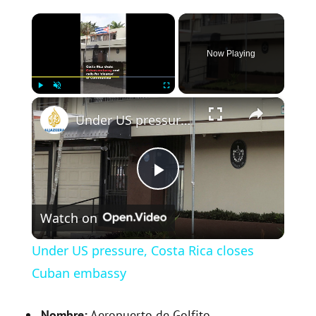
×
Now Playing
×
Play
Unmute
Fullscreen
Under US pressure, Costa Rica closes Cuban embassy
P
Watch on
l
Under US pressure, Costa Rica closes
a
Cuban embassy
Nombre:
Aeropuerto de Golfito