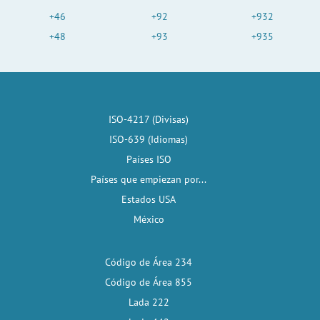
+46
+92
+932
+48
+93
+935
ISO-4217 (Divisas)
ISO-639 (Idiomas)
Países ISO
Países que empiezan por...
Estados USA
México
Código de Área 234
Código de Área 855
Lada 222