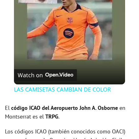
l
a
y
V
Watch on
i
LAS CAMISETAS CAMBIAN DE COLOR
d
El
código ICAO del
Aeropuerto John A. Osborne
en
Montserrat es el
TRPG
.
e
Los códigos ICAO (también conocidos como OACI)