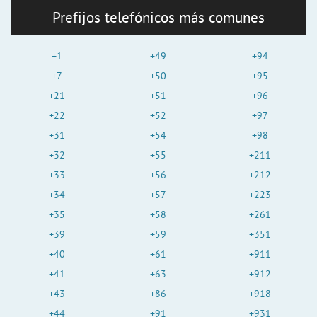
Prefijos telefónicos más comunes
+1
+49
+94
+7
+50
+95
+21
+51
+96
+22
+52
+97
+31
+54
+98
+32
+55
+211
+33
+56
+212
+34
+57
+223
+35
+58
+261
+39
+59
+351
+40
+61
+911
+41
+63
+912
+43
+86
+918
+44
+91
+931