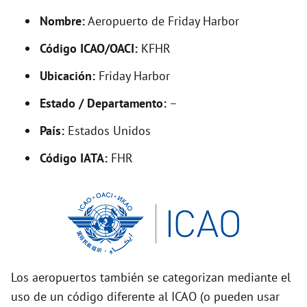
y
Nombre:
Aeropuerto de Friday Harbor
V
Código ICAO/OACI:
KFHR
Ubicación:
Friday Harbor
i
Estado / Departamento:
–
d
País:
Estados Unidos
Código IATA:
FHR
e
o
Los aeropuertos también se categorizan mediante el
uso de un código diferente al ICAO (o pueden usar