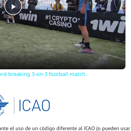
P
l
a
y
rd-breaking 3-on-3 football match.
V
i
d
nte el uso de un código diferente al ICAO (o pueden usar