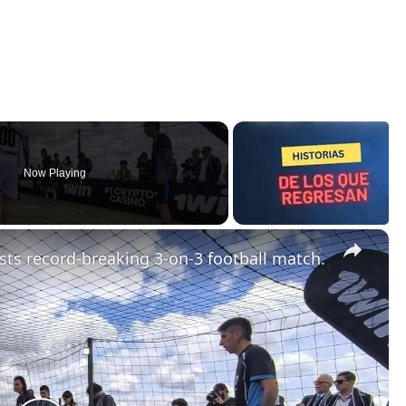
Now Playing
×
ts record-breaking 3-on-3 football match.