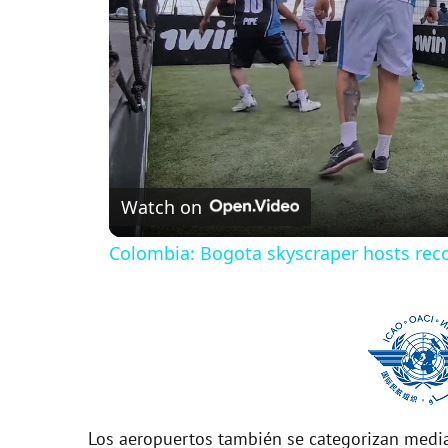
Watch on
Colombia: Bogota skyscraper hosts reco
Los aeropuertos también se categorizan media