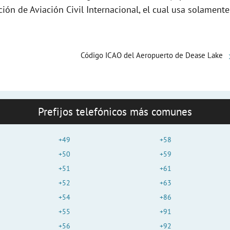
e
ción de Aviación Civil Internacional, el cual usa solamente
o
Código ICAO del Aeropuerto de Dease Lake
Prefijos telefónicos más comunes
+49
+58
+50
+59
+51
+61
+52
+63
+54
+86
+55
+91
+56
+92