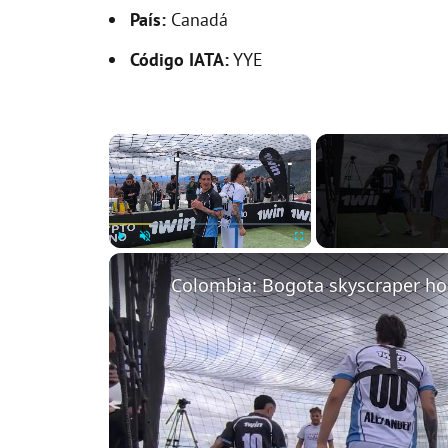
País:
Canadá
Código IATA:
YYE
×
Play
Unmute
Fullscreen
Colombia: Bogota skyscraper hos