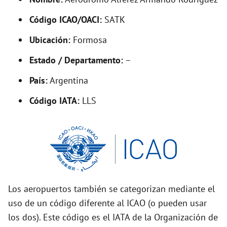
y
Código ICAO/OACI:
SATK
V
Ubicación:
Formosa
i
Estado / Departamento:
–
País:
Argentina
d
Código IATA:
LLS
e
o
Los aeropuertos también se categorizan mediante el
uso de un código diferente al ICAO (o pueden usar
los dos). Este código es el IATA de la Organización de