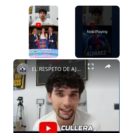
×
Now Playing
×
Play
Unmute
Fullscreen
EL RESPETO DE AJAX AL FCB