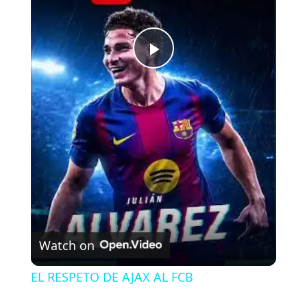
P
l
a
y
V
Watch on
i
EL RESPETO DE AJAX AL FCB