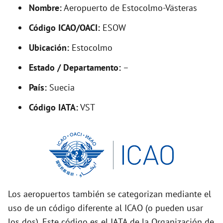
d
Nombre:
Aeropuerto de Estocolmo-Västeras
Código ICAO/OACI:
ESOW
e
Ubicación:
Estocolmo
o
Estado / Departamento:
–
País:
Suecia
Código IATA:
VST
Los aeropuertos también se categorizan mediante el
uso de un código diferente al ICAO (o pueden usar
los dos). Este código es el IATA de la Organización de