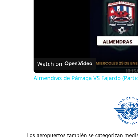
Watch on
Almendras de Párraga VS Fajardo (Parti
Los aeropuertos también se categorizan media