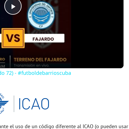
P
l
a
y
do 72) - #futboldebarrioscuba
V
i
d
nte el uso de un código diferente al ICAO (o pueden usar