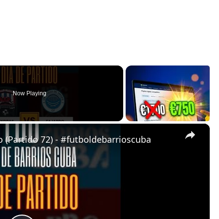
Now Playing
×
 (Partido 72) - #futboldebarrioscuba