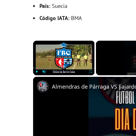
País:
Suecia
Código IATA:
BMA
×
Play
Unmute
Fullscreen
Almendras de Párraga VS Fajardo