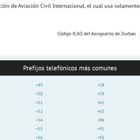
e
ción de Aviación Civil Internacional, el cual usa solamente
o
Código ICAO del Aeropuerto de Durban
Prefijos telefónicos más comunes
+49
+58
+50
+59
+51
+61
+52
+63
+54
+86
+55
+91
+56
+92