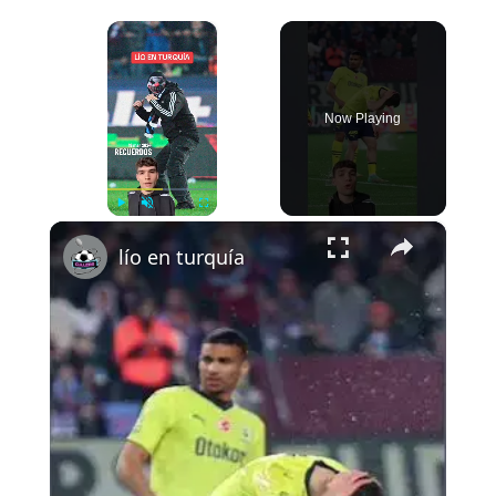
×
Now Playing
×
Play
Unmute
Fullscreen
lío en turquía