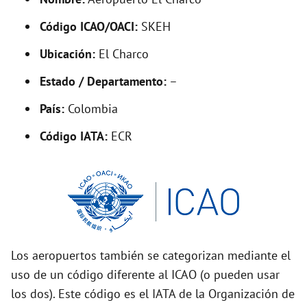
y
Código ICAO/OACI:
SKEH
V
Ubicación:
El Charco
i
Estado / Departamento:
–
País:
Colombia
d
Código IATA:
ECR
e
o
Los aeropuertos también se categorizan mediante el
uso de un código diferente al ICAO (o pueden usar
los dos). Este código es el IATA de la Organización de