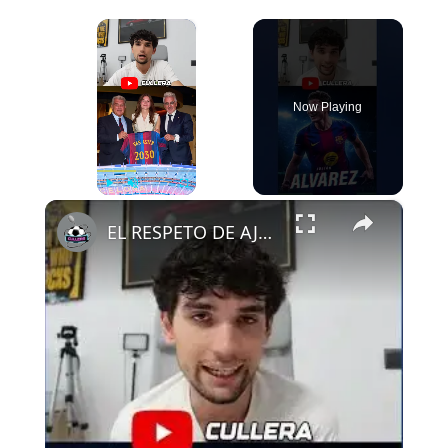
×
Now Playing
×
Play
Unmute
Fullscreen
EL RESPETO DE AJAX AL FCB