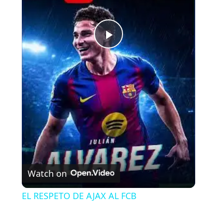
P
l
a
y
V
Watch on
i
EL RESPETO DE AJAX AL FCB