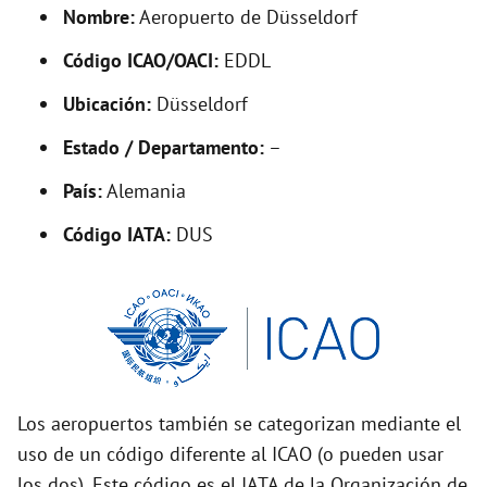
d
Nombre:
Aeropuerto de Düsseldorf
Código ICAO/OACI:
EDDL
e
Ubicación:
Düsseldorf
o
Estado / Departamento:
–
País:
Alemania
Código IATA:
DUS
Los aeropuertos también se categorizan mediante el
uso de un código diferente al ICAO (o pueden usar
los dos). Este código es el IATA de la Organización de