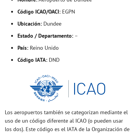
y
Código ICAO/OACI:
EGPN
V
Ubicación:
Dundee
i
Estado / Departamento:
–
País:
Reino Unido
d
Código IATA:
DND
e
o
Los aeropuertos también se categorizan mediante el
uso de un código diferente al ICAO (o pueden usar
los dos). Este código es el IATA de la Organización de