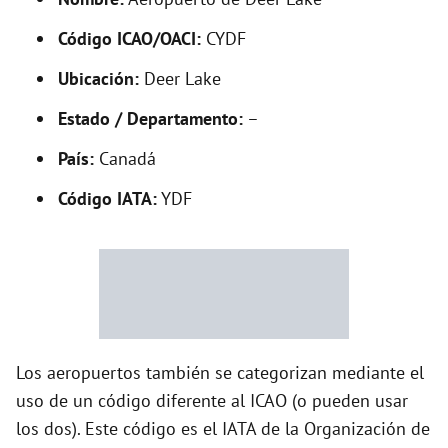
y
Código ICAO/OACI:
CYDF
V
Ubicación:
Deer Lake
i
Estado / Departamento:
–
País:
Canadá
d
Código IATA:
YDF
e
o
Los aeropuertos también se categorizan mediante el
uso de un código diferente al ICAO (o pueden usar
los dos). Este código es el IATA de la Organización de