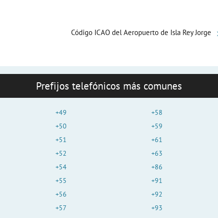
o
Código ICAO del Aeropuerto de Isla Rey Jorge
Prefijos telefónicos más comunes
+49
+58
+50
+59
+51
+61
+52
+63
+54
+86
+55
+91
+56
+92
+57
+93