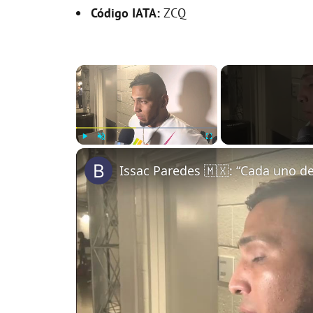
Código IATA:
ZCQ
×
Play
Unmute
Fullscreen
Issac Paredes 🇲🇽: “Cada uno d