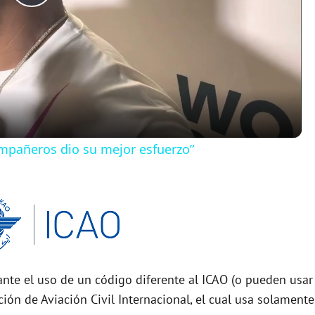
P
l
a
y
ompañeros dio su mejor esfuerzo”
V
i
d
nte el uso de un código diferente al ICAO (o pueden usar
e
ción de Aviación Civil Internacional, el cual usa solamente