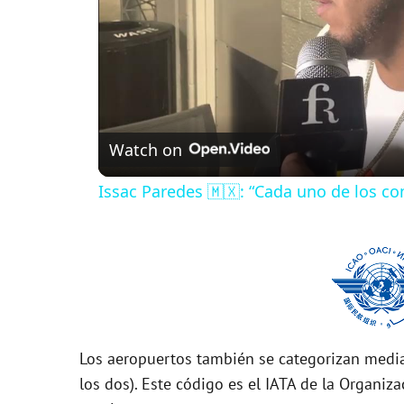
Watch on
Issac Paredes 🇲🇽: “Cada uno de los c
Los aeropuertos también se categorizan media
los dos). Este código es el IATA de la Organiza